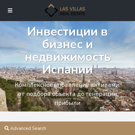
Инвестиции в
бизнес и
недвижимость
Испании
Комплексное управление активами:
от подбора объекта до генерации
прибыли
Advanced Search