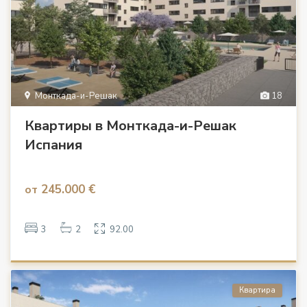
Монткада-и-Решак
18
Квартиры в Монткада-и-Решак
Испания
245.000 €
от
3
2
92.00
Квартира