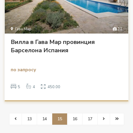
Гава Мар
12
Вилла в Гава Мар провинция
Барселона Испания
по запросу
5
4
450.00
13
14
15
16
17