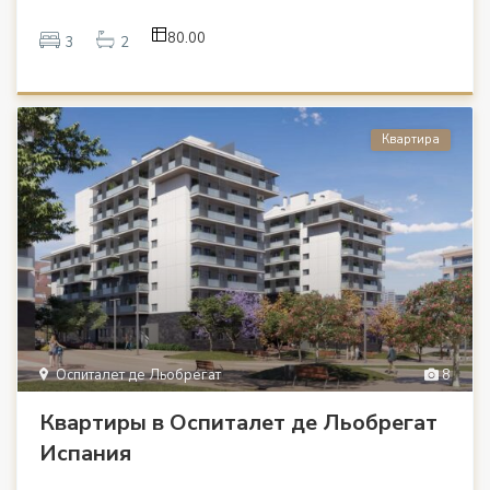
80.00
3
2
Квартира
Оспиталет де Льобрегат
8
Квартиры в Оспиталет де Льобрегат
Испания