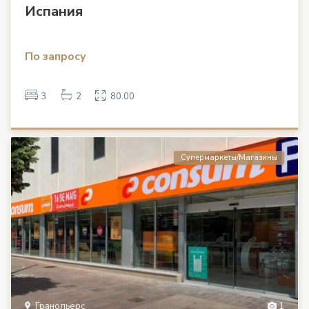
Испания
По запросу
3
2
80.00
Супермаркеты/Магазины
Гранольерс
1