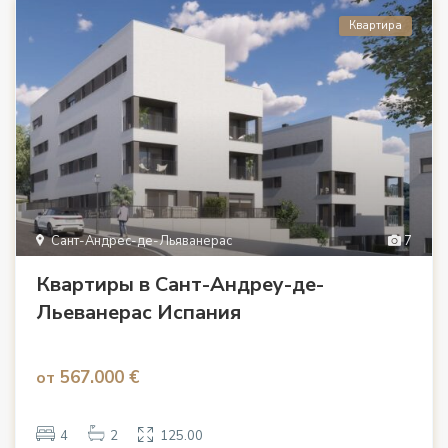
Квартира
Сант-Андрес-де-Льяванерас
7
Квартиры в Сант-Андреу-де-
Льеванерас Испания
567.000 €
от
4
2
125.00