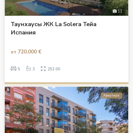
11
Таунхаусы ЖК La Solera Тейа
Испания
720.000 €
от
5
3
253.00
Квартира