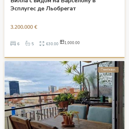
Вилла с видом на Барселону в
Эсплугес де Льобрегат
3.200.000 €
1,000.00
6
5
630.00
Пентхаус