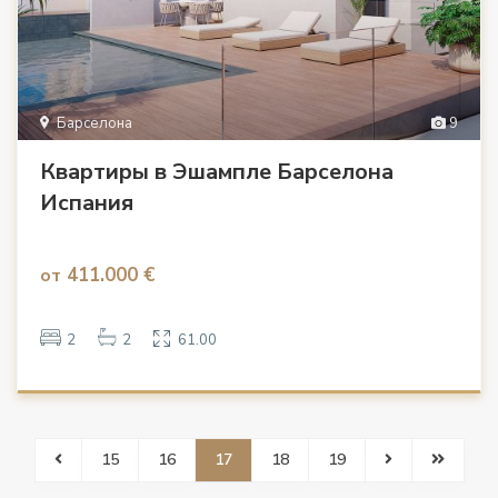
Барселона
9
Квартиры в Эшампле Барселона
Испания
411.000 €
от
2
2
61.00
15
16
17
18
19