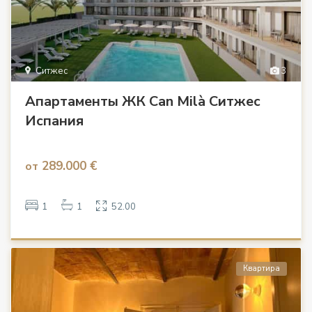
Ситжес
3
Апартаменты ЖК Can Milà Ситжес
Испания
289.000 €
от
1
1
52.00
Квартира