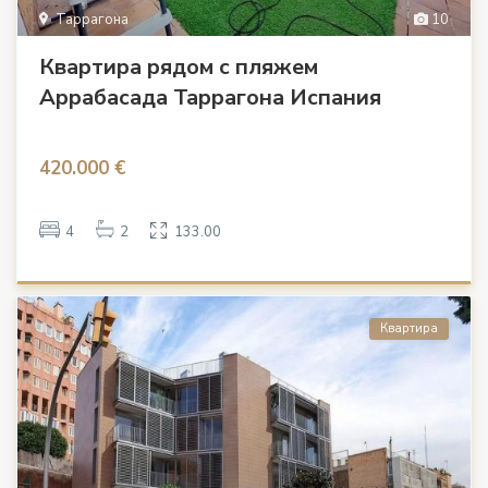
Таррагона
10
Квартира рядом с пляжем
Аррабасада Таррагона Испания
420.000 €
4
2
133.00
Квартира