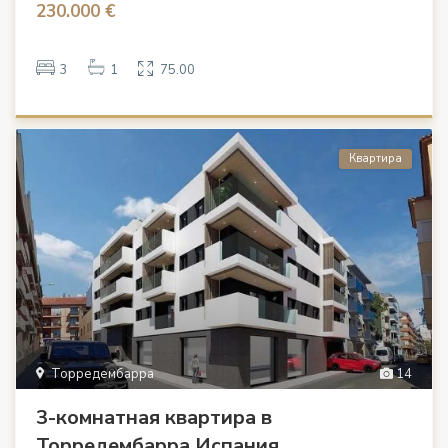
230.000 €
3
1
75.00
Квартира
Торредембарра
14
3-комнатная квартира в
Торредембарра Испания