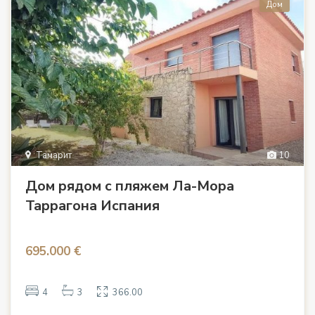
Дом
Тамарит
10
Дом рядом с пляжем Ла-Мора
Таррагона Испания
695.000 €
4
3
366.00