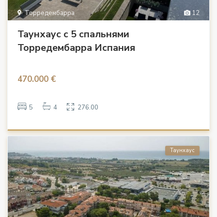
Торредембарра
12
Таунхаус с 5 спальнями
Торредембарра Испания
470.000 €
5
4
276.00
Таунхаус