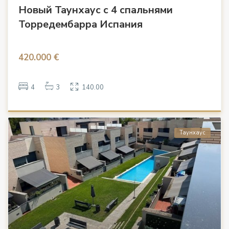
Новый Таунхаус с 4 спальнями
Торредембарра Испания
420.000 €
4
3
140.00
Таунхаус