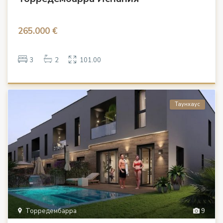
265.000 €
3
2
101.00
Таунхаус
Торредембарра
9