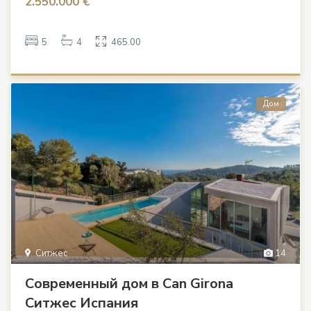
2.550.000 €
5
4
465.00
Дом
Ситжес
14
Современный дом в Can Girona
Ситжес Испания