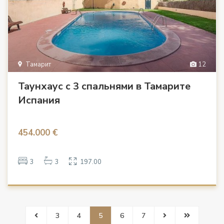
Тамарит
12
Таунхаус с 3 спальнями в Тамарите
Испания
454.000 €
3
3
197.00
3
4
5
6
7