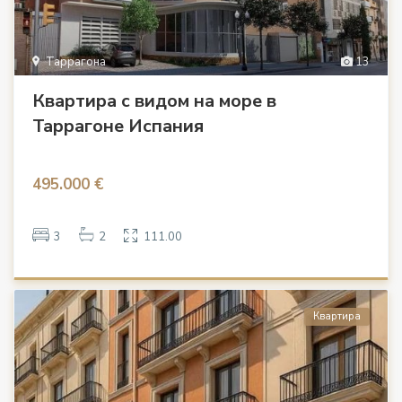
Таррагона
13
Квартира с видом на море в
Таррагоне Испания
495.000 €
3
2
111.00
Квартира