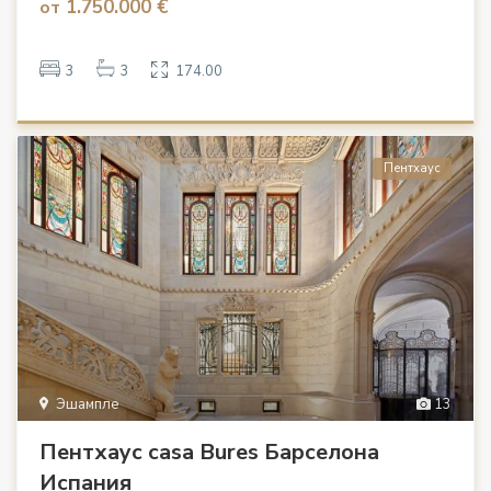
1.750.000 €
от
3
3
174.00
Пентхаус
Эшампле
13
Пентхаус casa Bures Барселона
Испания