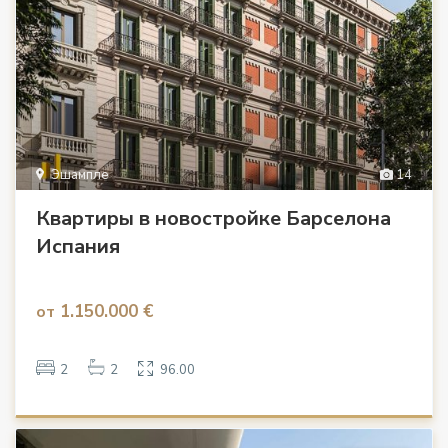
Эшампле
14
Квартиры в новостройке Барселона
Испания
1.150.000 €
от
2
2
96.00