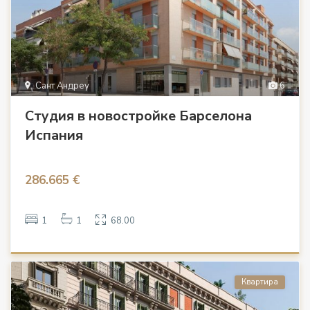
Сант Андреу
6
Студия в новостройке Барселона
Испания
286.665 €
1
1
68.00
Квартира