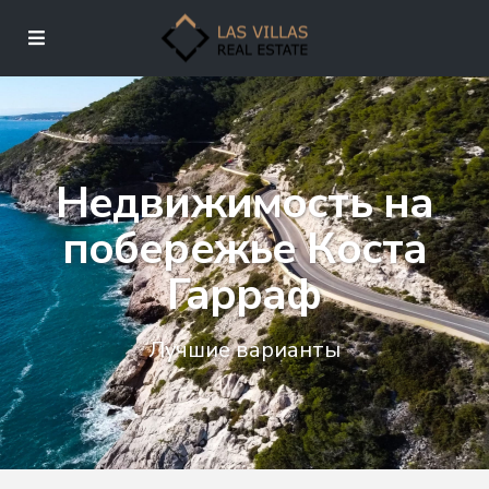
Недвижимость на
побережье Коста
Гарраф
Лучшие варианты