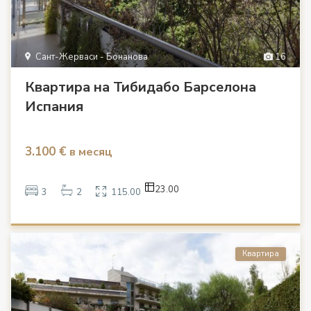
Сант-Жерваси - Бонанова
16
Квартира на Тибидабо Барселона
Испания
3.100 €
в месяц
23.00
3
2
115.00
Квартира