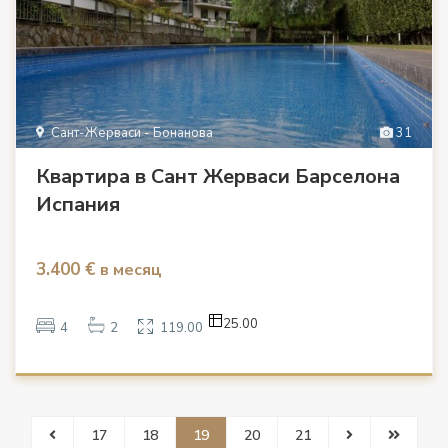
Сант-Жерваси - Бонанова
31
Квартира в Сант Жерваси Барселона
Испания
3.400 €
в месяц
25.00
4
2
119.00
17
18
19
20
21