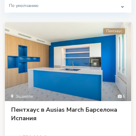
По умолчанию
Пентхаус
Эшампле
6
Пентхаус в Ausias March Барселона
Испания