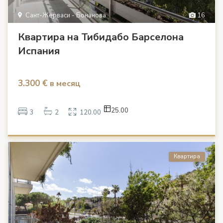
Сант-Жерваси - Бонанова
16
Квартира на Тибидабо Барселона
Испания
3.300 €
в месяц
25.00
3
2
120.00
Квартира