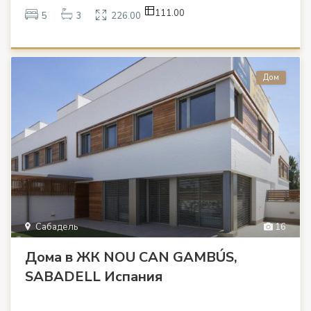
111.00
5
3
226.00
Дом
Сабадель
16
Дома в ЖК NOU CAN GAMBÚS,
SABADELL Испания