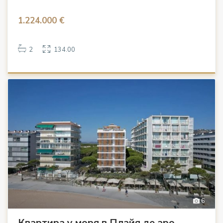
1.224.000 €
2
134.00
6
Квартира у моря в Плайя де аро