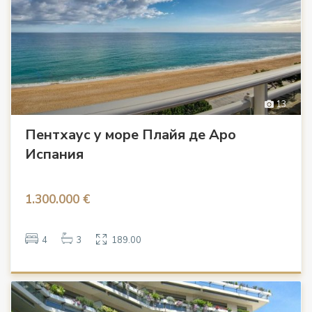
13
Пентхаус у море Плайя де Аро
Испания
1.300.000 €
4
3
189.00