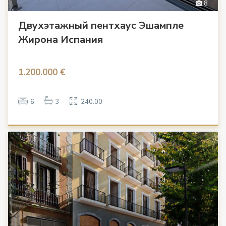
8
Двухэтажный пентхаус Эшампле
Жирона Испания
1.200.000 €
6
3
240.00