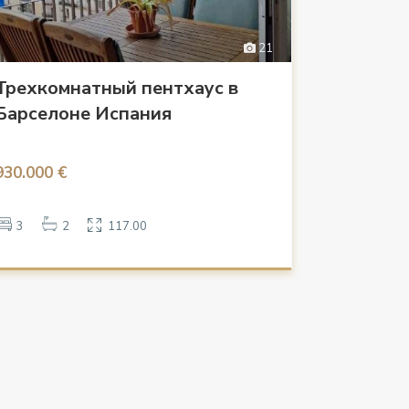
21
Трехкомнатный пентхаус в
Барселоне Испания
930.000 €
3
2
117.00