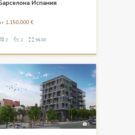
Барселона Испания
1.150.000 €
от
2
2
96.00
5