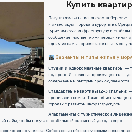
Купить квартир
Покупка жилья на испанском побережье —
и инвестиций. Города и курорты на Среди
туристическую инфраструктуру и стабиль
сообщение, чистые пляжи первой линии и
одним из самых привлекательных мест дл
Варианты и типы жилья у мор
Студии и однокомнатные квартиры
— т
недорого. Их главные преимущества — дос
содержание и быстрый срок окупаемости.
Стандартные квартиры (2–3 спальни)
—
проживание семьи. Такие объекты чаще в
городах с развитой инфраструктурой.
Апартаменты с туристической лицензи
ый найм, чтобы получать стабильный пассивный доход в евро.
средственно у пляжа. Собственные объекты у кромки воды гаран