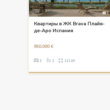
9
Квартиры в ЖК Brava Плайя-
де-Аро Испания
950.000 €
3
2
121.00