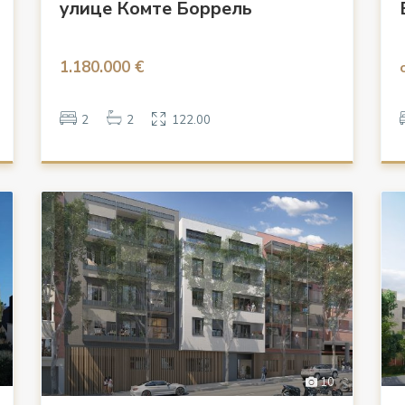
улице Комте Боррель
1.180.000 €
2
2
122.00
10