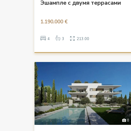
Эшампле с двумя террасами
1.190.000 €
4
3
213.00
8