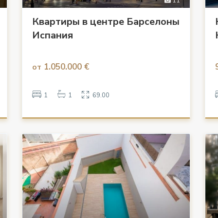
11
Квартиры в центре Барселоны
Испания
1.050.000 €
от
1
1
69.00