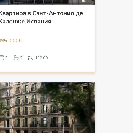
4
Квартира в Сант-Антонио де
Калонже Испания
995.000 €
3
2
102.00