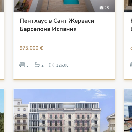
28
Пентхаус в Сант Жерваси
Барселона Испания
975.000 €
3
2
126.00