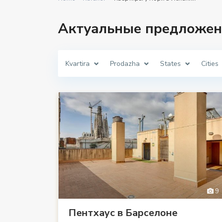
Актуальные предложен
Kvartira
Prodazha
States
Cities
9
Пентхаус в Барселоне