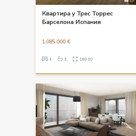
25
Квартира у Трес Торрес
Барселона Испания
1.085.000 €
4
3
180.00