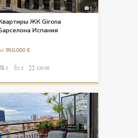
8
Квартиры ЖК Girona
Барселона Испания
950.000 €
от
2
2
120.00