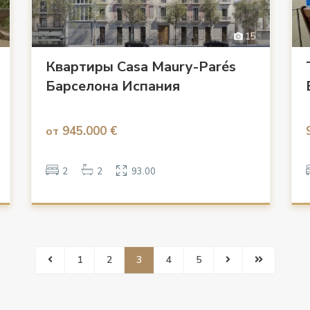
15
Квартиры Casa Maury-Parés
Барселона Испания
945.000 €
от
2
2
93.00
1
2
3
4
5