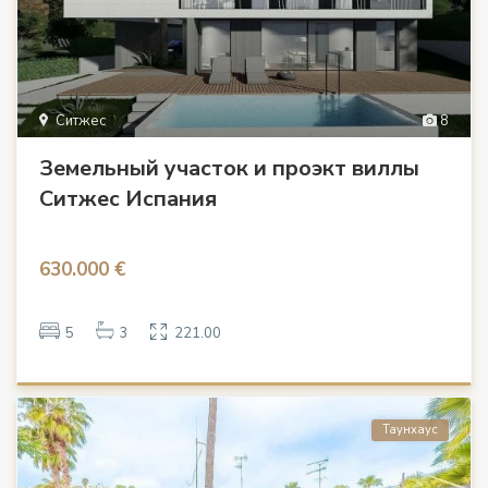
Ситжес
8
Земельный участок и проэкт виллы
Ситжес Испания
630.000 €
5
3
221.00
Таунхаус