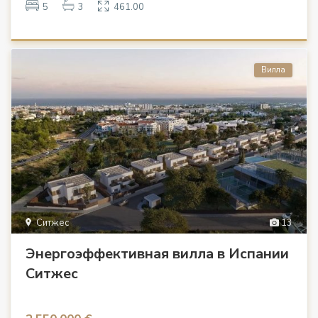
5
3
461.00
Вилла
Ситжес
13
Энергоэффективная вилла в Испании
Ситжес