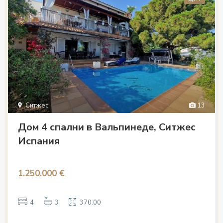
Ситжес
13
Дом 4 спални в Вальпинеде, Ситжес
Испания
1.250.000 €
4
3
370.00