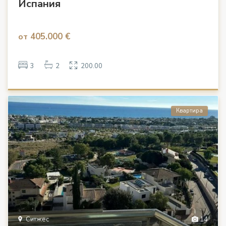
Испания
405.000 €
от
3
2
200.00
Квартира
Ситжес
14