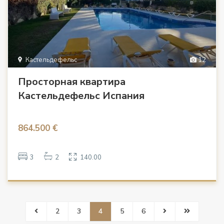
Кастельдефельс
12
Просторная квартира
Кастельдефельс Испания
864.500 €
3
2
140.00
2
3
4
5
6