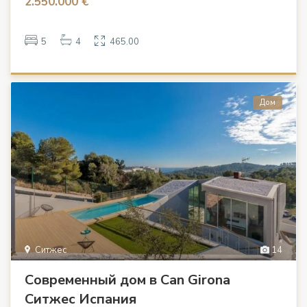
2.550.000 €
5
4
465.00
Дом
Ситжес
14
Современный дом в Can Girona
Ситжес Испания