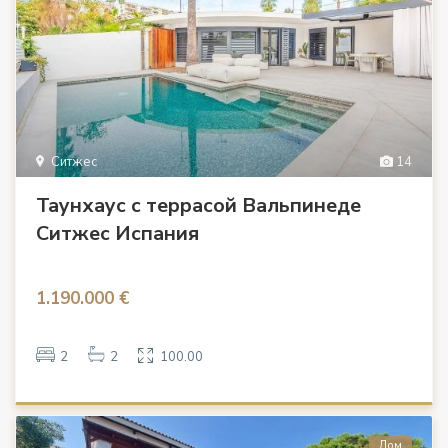
Ситжес
14
Таунхаус с террасой Вальпинеде
Ситжес Испания
1.190.000 €
2
2
100.00
Дом