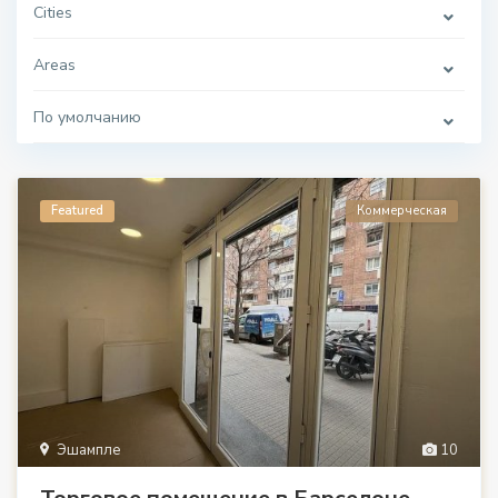
Cities
Areas
По умолчанию
Featured
Коммерческая
Эшампле
10