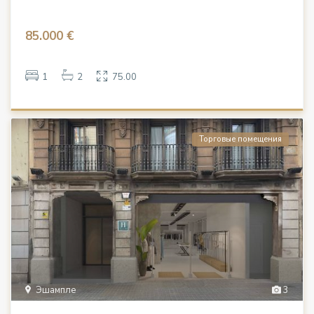
85.000 €
1
2
75.00
Торговые помещения
Эшампле
3