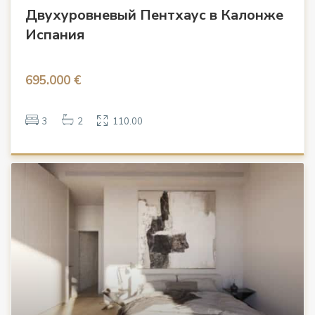
Двухуровневый Пентхаус в Калонже
Испания
695.000 €
3
2
110.00