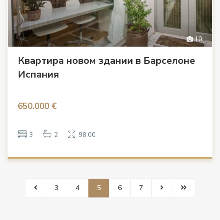
10
Квартира новом здании в Барселоне
Испания
650.000 €
3
2
98.00
3
4
5
6
7