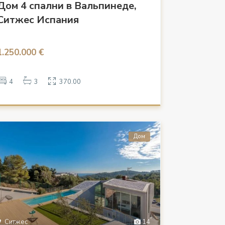
Дом 4 спални в Вальпинеде,
Ситжес Испания
1.250.000 €
4
3
370.00
Дом
Ситжес
14