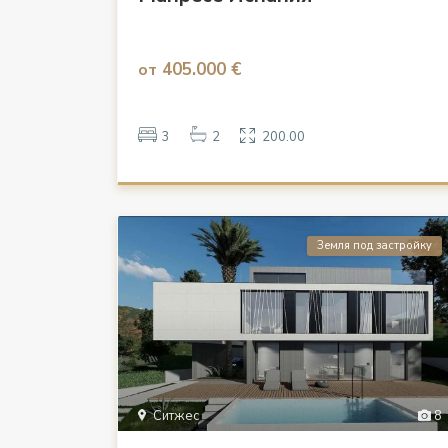
405.000 €
от
3
2
200.00
Земля под застройку
Ситжес
8