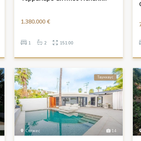
1.380.000 €
1
2
151.00
Таунхаус
Ситжес
14