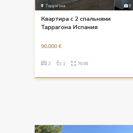
Таррагона
9
Квартира с 2 спальнями
Таррагона Испания
90.000 €
2
1
70.00