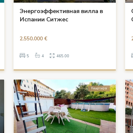
Энергоэффективная вилла в
Испании Ситжес
2.550.000 €
5
4
465.00
Квартира