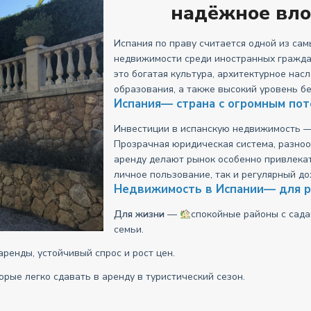
надёжное вло
Испания по праву считается одной из са
недвижимости среди иностранных граждан.
это богатая культура, архитектурное нас
образования, а также высокий уровень б
Испания— страна с огромным по
Инвестиции в испанскую недвижимость —
Прозрачная юридическая система, разно
аренду делают рынок особенно привлека
личное пользование, так и регулярный до
Недвижимость в Испании— для р
Для жизни
—
спокойные районы с сада
семьи.
ренды, устойчивый спрос и рост цен.
орые легко сдавать в аренду в туристический сезон.