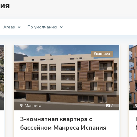
ия
Areas
По умолчанию
Квартира
Манреса
7
3-комнатная квартира с
бассейном Манреса Испания