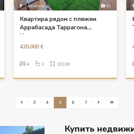
Таррагона
10
Квартира рядом с пляжем
Аррабасада Таррагона
Испания
420.000 €
4
2
133.00
3
4
5
6
7
Купить недвижи