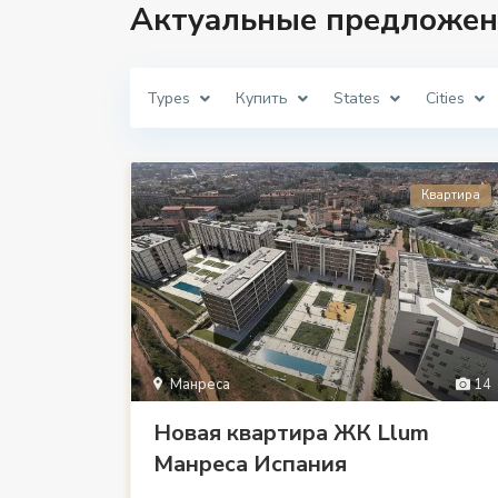
Актуальные предложен
Types
Купить
States
Cities
Квартира
Манреса
14
Новая квартира ЖК Llum
Манреса Испания