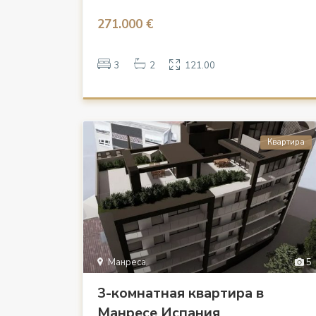
271.000 €
3
2
121.00
Квартира
Манреса
5
3-комнатная квартира в
Манресе Испания