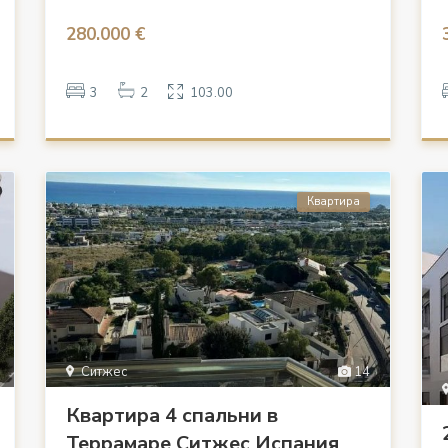
280.000 €
3
2
103.00
Квартира
Ситжес
14
Квартира 4 спальни в
Террамаре Ситжес Испания