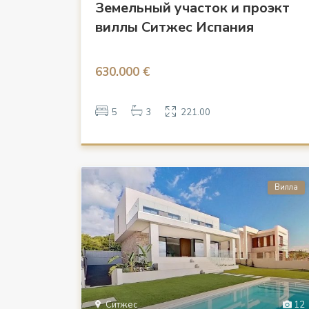
Земельный участок и проэкт
виллы Ситжес Испания
630.000 €
5
3
221.00
Вилла
Ситжес
12