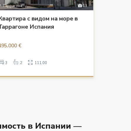
Таррагона
13
Квартира с видом на море в
Таррагоне Испания
495.000 €
3
2
111.00
мость в Испании —