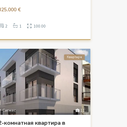
325.000 €
2
1
100.00
Квартира
Ситжес
11
2-комнатная квартира в