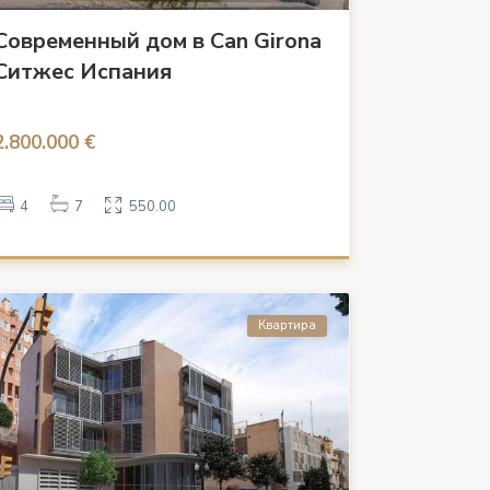
Современный дом в Can Girona
Ситжес Испания
2.800.000 €
4
7
550.00
Квартира