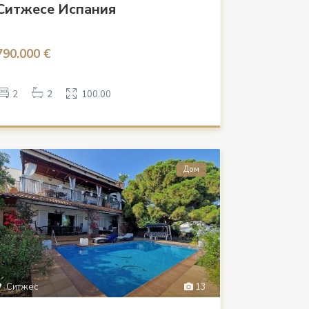
Ситжесе Испания
790.000 €
2
2
100.00
Дом
Ситжес
13