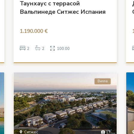
Таунхаус с террасой
Вальпинеде Ситжес Испания
1.190.000 €
2
2
100.00
Вилла
Ситжес
13