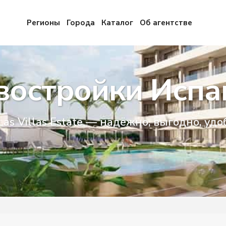
Регионы
Города
Каталог
Об агентстве
востройки Испа
Las Villas Estate — надёжно, выгодно, удо