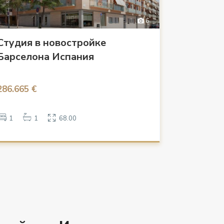
6
Студия в новостройке
Барселона Испания
286.665 €
1
1
68.00