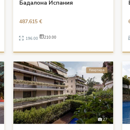
Бадалона Испания
487.615 €
210.00
196.00
Квартира
27