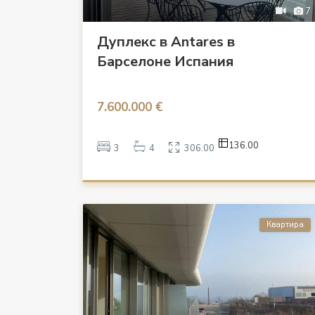
7
Дуплекс в Antares в
Барселоне Испания
7.600.000 €
136.00
3
4
306.00
Квартира