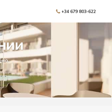
+34 679 803-622
нии
бно.