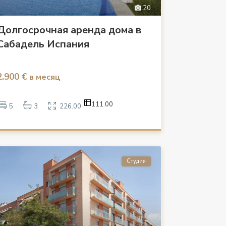
20
Долгосрочная аренда дома в
Сабадель Испания
2.900 €
в месяц
111.00
5
3
226.00
Студия