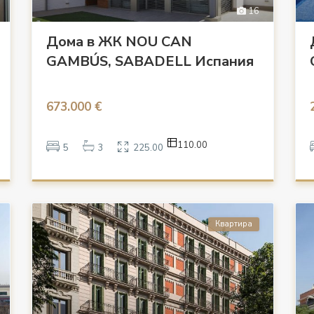
16
Дома в ЖК NOU CAN
GAMBÚS, SABADELL Испания
673.000 €
110.00
5
3
225.00
Квартира