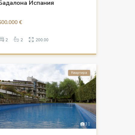
Бадалона Испания
600.000 €
2
2
200.00
Квартира
31