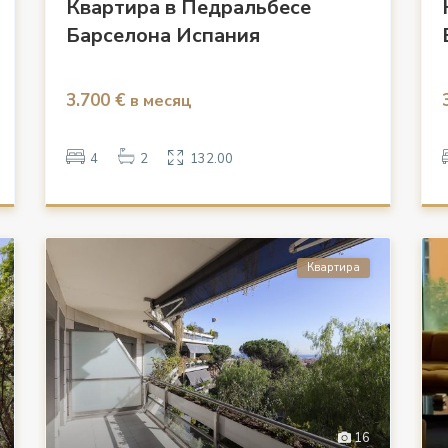
Квартира в Педральбесе
Барселона Испания
3.700 €
в месяц
4
2
132.00
Квартира
16