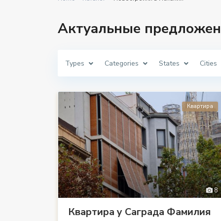
Актуальные предложен
Types
Categories
States
Cities
Квартира
8
Квартира у Саграда Фамилия