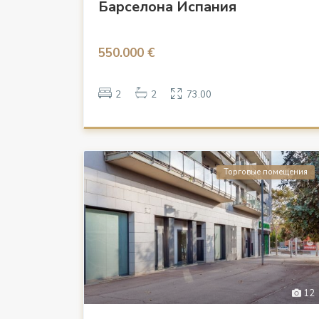
Барселона Испания
550.000 €
2
2
73.00
Торговые помещения
12