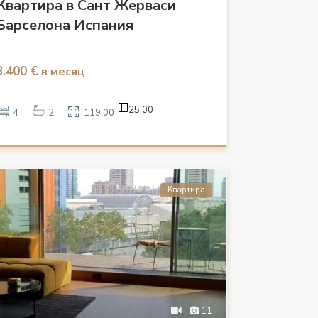
Квартира в Сант Жерваси
Барселона Испания
3.400 €
в месяц
25.00
4
2
119.00
Квартира
11