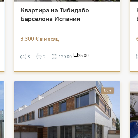
Квартира на Тибидабо
Барселона Испания
3.300 €
в месяц
25.00
3
2
120.00
Дом