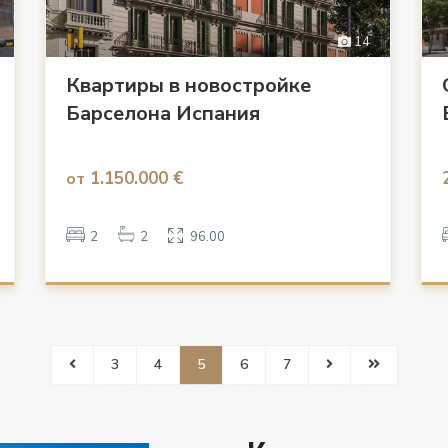
14
Квартиры в новостройке
Барселона Испания
1.150.000 €
от
2
2
96.00
3
4
5
6
7