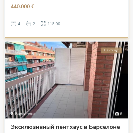
440.000 €
4
2
118.00
Пентхаус
Барселона
6
Эксклюзивный пентхаус в Барселоне