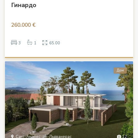
Гинардо
260.000 €
3
1
65.00
Дом
Сант-Андрес-де-Льяванерас
12