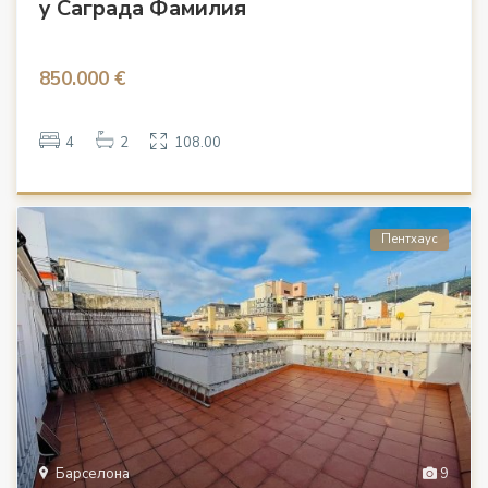
у Саграда Фамилия
850.000 €
4
2
108.00
Пентхаус
Барселона
9