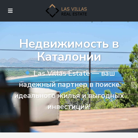
Недвижимость в
Каталонии
Las Villas Estate — ваш
надежный партнер в поиске
идеального жилья и выгодных
инвестиций!