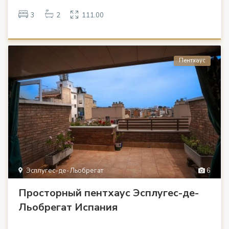
3
2
111.00
Пентхаус
Эсплугес-де-Льобрегат
6
Просторный пентхаус Эсплугес-де-
Льобрегат Испания