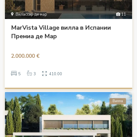
Вилассар де мар
11
MarVista Village вилла в Испании
Премиа де Мар
2.000.000 €
5
3
410.00
Вилла