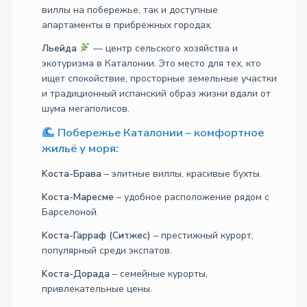
виллы на побережье, так и доступные
апартаменты в прибрежных городах.
Льейда
— центр сельского хозяйства и
экотуризма в Каталонии. Это место для тех, кто
ищет спокойствие, просторные земельные участки
и традиционный испанский образ жизни вдали от
шума мегаполисов.
Побережье Каталонии – комфортное
жильё у моря:
Kоста-Брава
– элитные виллы, красивые бухты.
Kоста-Маресме
– удобное расположение рядом с
Барселоной.
Kоста-Гарраф (Ситжес)
– престижный курорт,
популярный среди экспатов.
Kоста-Дорада
– семейные курорты,
привлекательные цены.